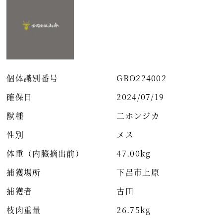
個体識別番号
GRO224002
確保日
2024/07/19
獣種
二ホンジカ
性別
メス
体重（内臓摘出前）
47.00kg
捕獲場所
下呂市上原
捕獲者
古田
枝肉重量
26.75kg